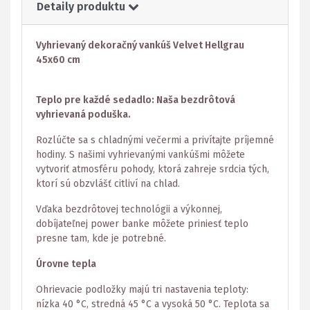
Detaily produktu
Vyhrievaný dekoračný vankúš Velvet Hellgrau
45x60 cm
Teplo pre každé sedadlo: Naša bezdrôtová
vyhrievaná poduška.
Rozlúčte sa s chladnými večermi a privítajte príjemné
hodiny. S našimi vyhrievanými vankúšmi môžete
vytvoriť atmosféru pohody, ktorá zahreje srdcia tých,
ktorí sú obzvlášť citliví na chlad.
Vďaka bezdrôtovej technológii a výkonnej,
dobíjateľnej power banke môžete priniesť teplo
presne tam, kde je potrebné.
Úrovne tepla
Ohrievacie podložky majú tri nastavenia teploty:
nízka 40 °C, stredná 45 °C a vysoká 50 °C. Teplota sa