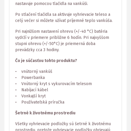
nastavuje pomocou tlačidla na vankúši.
Po stlačení tlačidla sa aktivuje vyhrievacie teleso a
celý večer si môžete užívať príjemné teplo vankúša.
Pri najnižšom nastavení ohrevu (+/-40 °C) batéria
vydrží v priemere približne 6 hodín. Pri najvyššom
stupni ohrevu (+/-50°C) je priemerná doba
prevádzky cca 3 hodiny.
Čo je súčasťou tohto produktu?
• vnútorný vankúš
• Powerbanka
• Vnútorný kryt s vykurovacím telesom
• Nabíjací kábel
• Vonkajší kryt
• Používateľská príručka
Šetrné k životnému prostrediu
Všetky vyhrievacie podložky sú šetrné k životnému
prostrediu, pretože vyhrievacie podložky ohrievajú