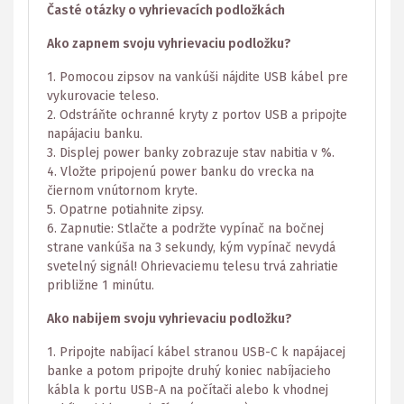
Časté otázky o vyhrievacích podložkách
Ako zapnem svoju vyhrievaciu podložku?
1. Pomocou zipsov na vankúši nájdite USB kábel pre
vykurovacie teleso.
2. Odstráňte ochranné kryty z portov USB a pripojte
napájaciu banku.
3. Displej power banky zobrazuje stav nabitia v %.
4. Vložte pripojenú power banku do vrecka na
čiernom vnútornom kryte.
5. Opatrne potiahnite zipsy.
6. Zapnutie: Stlačte a podržte vypínač na bočnej
strane vankúša na 3 sekundy, kým vypínač nevydá
svetelný signál! Ohrievaciemu telesu trvá zahriatie
približne 1 minútu.
Ako nabijem svoju vyhrievaciu podložku?
1. Pripojte nabíjací kábel stranou USB-C k napájacej
banke a potom pripojte druhý koniec nabíjacieho
kábla k portu USB-A na počítači alebo k vhodnej