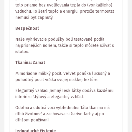
telo priamo bez uvoľňovania tepla do (vonkajšieho)
vzduchu. To šetrí teplo a energiu, pretože termostat
nemusí byť zapnutý.
Bezpečnosť
Naše vyhrievacie podušky boli testované podľa
najprísnejších noriem, takže si teplo môžete užívať s
istotou.
Tkanina: Zamat
Mimoriadne mäkký pocit: Velvet ponúka luxusný a
pohodlný pocit vďaka svojej mäkkej textúre.
Elegantný vzhľad: Jemný lesk látky dodáva každému
interiéru štýlový a elegantný vzhľad.
Odolná a odolná voči vyblednutiu: Táto tkanina má
dlhú životnosť a zachováva si žiarivé farby aj po
dlhšom používaní.
Jednoduché čistenie