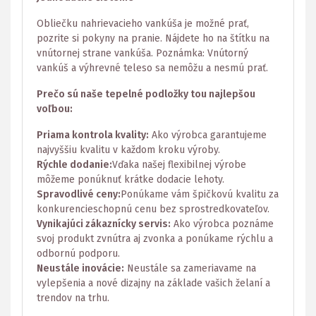
Obliečku nahrievacieho vankúša je možné prať,
pozrite si pokyny na pranie. Nájdete ho na štítku na
vnútornej strane vankúša. Poznámka: Vnútorný
vankúš a výhrevné teleso sa nemôžu a nesmú prať.
Prečo sú naše tepelné podložky tou najlepšou
voľbou:
Priama kontrola kvality:
Ako výrobca garantujeme
najvyššiu kvalitu v každom kroku výroby.
Rýchle dodanie:
Vďaka našej flexibilnej výrobe
môžeme ponúknuť krátke dodacie lehoty.
Spravodlivé ceny:
Ponúkame vám špičkovú kvalitu za
konkurencieschopnú cenu bez sprostredkovateľov.
Vynikajúci zákaznícky servis:
Ako výrobca poznáme
svoj produkt zvnútra aj zvonka a ponúkame rýchlu a
odbornú podporu.
Neustále inovácie:
Neustále sa zameriavame na
vylepšenia a nové dizajny na základe vašich želaní a
trendov na trhu.