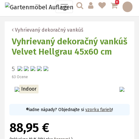
0
Vyhrievaný dekoračný vankúš
Vyhrievaný dekoračný vankúš
Velvet Hellgrau 45x60 cm
5
63 Ocene
Indoor
®iadne nápady? Objednajte si
vzorku farieb
!
88,95 €