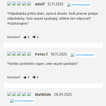
Adolf
12.11.2025
Overený kupujúci
"Objednávka prišla dnes, vyzerá skvele. Sedí presne podµa
objednávky. Som veµmi spokojný, môľem len odporuči".
Pozdravujem."
Koristno?
0
0
Peter.T
10.11.2025
Overený kupujúci
"Všetko prebehlo super, sme veµmi spokojní."
Koristno?
0
0
Mathilde
28.09.2025
Overený kupujúci