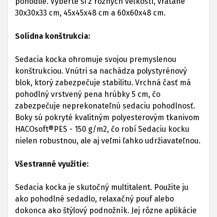
pohodlie. Vyberte si z rôznych veľkostí, vrátane
30x30x33 cm, 45x45x48 cm a 60x60x48 cm.
Solídna konštrukcia:
Sedacia kocka ohromuje svojou premyslenou
konštrukciou. Vnútri sa nachádza polystyrénový
blok, ktorý zabezpečuje stabilitu. Vrchná časť má
pohodlný vrstvený pena hrúbky 5 cm, čo
zabezpečuje neprekonateľnú sedaciu pohodlnosť.
Boky sú pokryté kvalitným polyesterovým tkanivom
HACOsoft®PES - 150 g/m2, čo robí Sedaciu kocku
nielen robustnou, ale aj veľmi ľahko udržiavateľnou.
Všestranné využitie:
Sedacia kocka je skutočný multitalent. Použite ju
ako pohodlné sedadlo, relaxačný pouf alebo
dokonca ako štýlový podnožník. Jej rôzne aplikácie