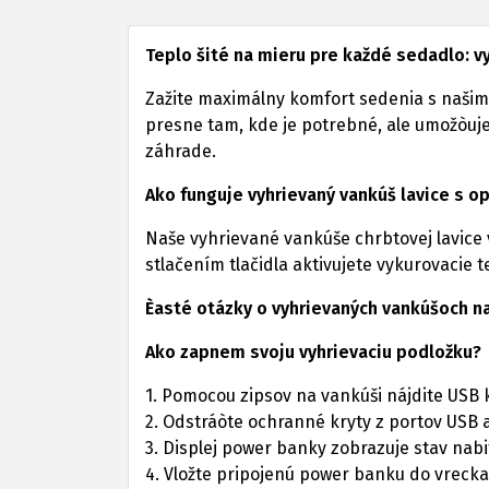
Teplo šité na mieru pre každé sedadlo: v
Zažite maximálny komfort sedenia s našimi
presne tam, kde je potrebné, ale umožòuje 
záhrade.
Ako funguje vyhrievaný vankúš lavice s 
Naše vyhrievané vankúše chrbtovej lavice 
stlačením tlačidla aktivujete vykurovacie 
Èasté otázky o vyhrievaných vankúšoch n
Ako zapnem svoju vyhrievaciu podložku?
1. Pomocou zipsov na vankúši nájdite USB 
2. Odstráòte ochranné kryty z portov USB 
3. Displej power banky zobrazuje stav nabi
4. Vložte pripojenú power banku do vreck