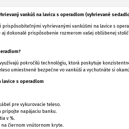
yhrievaný vankúš na lavicu s operadlom (vyhrievané sedadl
 prispôsobiteľnými vyhrievanými vankúšmi na lavice s operad
aj dokonalé prispôsobenie rozmerom vašej obľúbenej stoličky 
operadlom?
využívajú pokročilú technológiu, ktorá poskytuje konzisten
teleso umiestnené bezpečne vo vankúši a vychutnáte si okamž
a lavice s operadlom
kábel pre vykurovacie teleso.
a pripojte napájaciu banku.
tia v %.
a na čiernom vnútornom kryte.