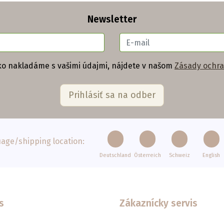
Newsletter
ko nakladáme s vašimi údajmi, nájdete v našom
Zásady ochra
age/shipping location:
Deutschland
Österreich
Schweiz
English
s
Zákaznícky servis