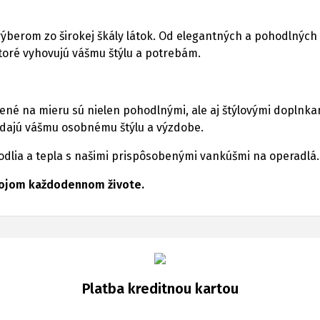
výberom zo širokej škály látok. Od elegantných a pohodlných 
ktoré vyhovujú vášmu štýlu a potrebám.
né na mieru sú nielen pohodlnými, ale aj štýlovými doplnkam
edajú vášmu osobnému štýlu a výzdobe.
odlia a tepla s našimi prispôsobenými vankúšmi na operadlá.
svojom každodennom živote.
Platba kreditnou kartou