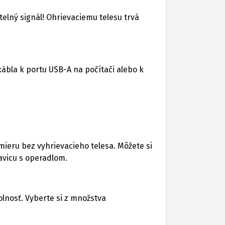
elný signál! Ohrievaciemu telesu trvá
kábla k portu USB-A na počítači alebo k
eru bez vyhrievacieho telesa. Môžete si
lavicu s operadlom.
lnosť. Vyberte si z množstva