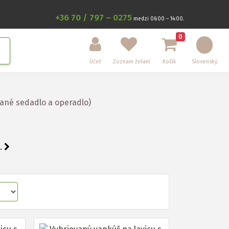
+36 70 / 797 – 0275
medzi 06:00 – 14:00.
0
Účet
Zoznam želaní
Košík
Slovenský
vané sedadlo a operadlo)
..