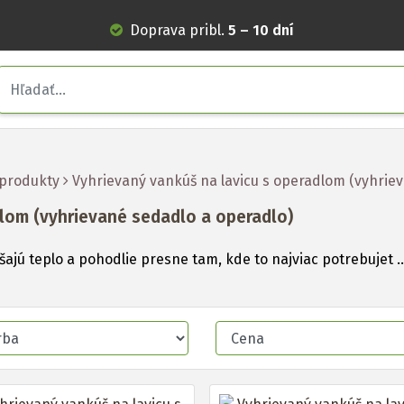
Doprava pribl.
5 – 10 dní
 produkty
Vyhrievaný vankúš na lavicu s operadlom (vyhrie
dlom (vyhrievané sedadlo a operadlo)
jú teplo a pohodlie presne tam, kde to najviac potrebujet .