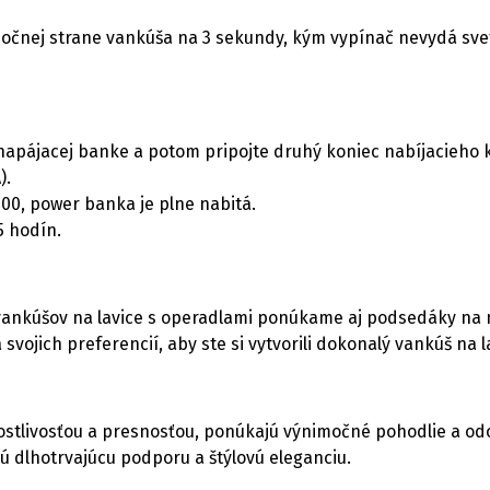
 bočnej strane vankúša na 3 sekundy, kým vypínač nevydá svet
 napájacej banke a potom pripojte druhý koniec nabíjacieho 
).
100, power banka je plne nabitá.
5 hodín.
ankúšov na lavice s operadlami ponúkame aj podsedáky na mi
 svojich preferencií, aby ste si vytvorili dokonalý vankúš na 
stlivosťou a presnosťou, ponúkajú výnimočné pohodlie a odo
ú dlhotrvajúcu podporu a štýlovú eleganciu.