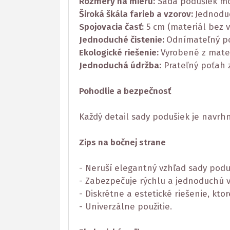
Rozmery na mieru:
Sada podušiek mô
Široká škála farieb a vzorov:
Jednoduc
Spojovacia časť:
5 cm (materiál bez v
Jednoduché čistenie:
Odnímateľný poť
Ekologické riešenie:
Vyrobené z mater
Jednoduchá údržba:
Prateľný poťah z
Pohodlie a bezpečnosť
Každý detail sady podušiek je navrh
Zips na bočnej strane
- Neruší elegantný vzhľad sady podu
- Zabezpečuje rýchlu a jednoduchú
- Diskrétne a estetické riešenie, kto
- Univerzálne použitie.