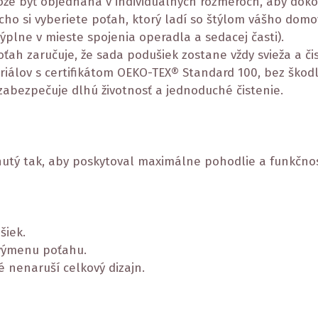
že byť objednaná v individuálnych rozmeroch, aby dok
ho si vyberiete poťah, ktorý ladí so štýlom vášho domo
ýplne v mieste spojenia operadla a sedacej časti).
ah zaručuje, že sada podušiek zostane vždy svieža a čis
iálov s certifikátom OEKO-TEX® Standard 100, bez škodl
abezpečuje dlhú životnosť a jednoduché čistenie.
nutý tak, aby poskytoval maximálne pohodlie a funkčnos
šiek.
 výmenu poťahu.
ré nenaruší celkový dizajn.