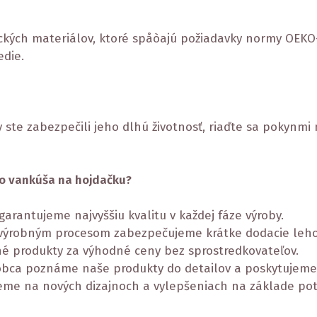
ckých materiálov, ktoré spåòajú požiadavky normy OEKO-
edie.
y ste zabezpečili jeho dlhú životnosť, riaďte sa pokynm
ho vankúša na hojdačku?
garantujeme najvyššiu kvalitu v každej fáze výroby.
 výrobným procesom zabezpečujeme krátke dodacie leho
é produkty za výhodné ceny bez sprostredkovateľov.
obca poznáme naše produkty do detailov a poskytujeme
eme na nových dizajnoch a vylepšeniach na základe pot