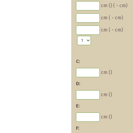
cm (
)
(
-
cm)
cm (
-
cm)
cm (
-
cm)
C:
cm (
)
D:
cm (
)
E:
cm (
)
F: