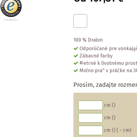
100 % Dralon
Odporúčané pre vonkająie
Zábavné farby
©etrné k ľivotnému prost
Moľno pra" v práčke na 3
Prosím, zadajte rozme
cm (
)
cm (
)
cm (
)
(
-
cm)