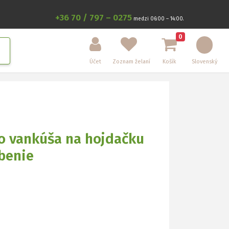
+36 70 / 797 – 0275
medzi 06:00 – 14:00.
0
Účet
Zoznam želaní
Košík
Slovenský
o vankúša na hojdačku
benie