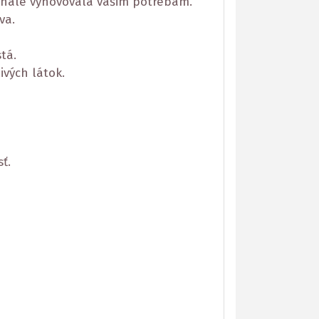
onale vyhovovala vašim potrebám.
va.
tá.
ivých látok.
ť.