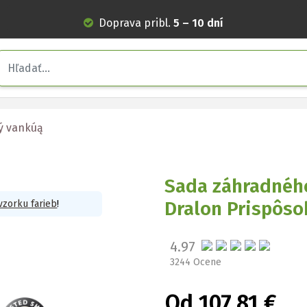
Doprava pribl.
5 – 10 dní
ý vankúą
Sada záhradnéh
Dralon Prispôso
vzorku farieb
!
4.97
3244 Ocene
Od 107,81 €