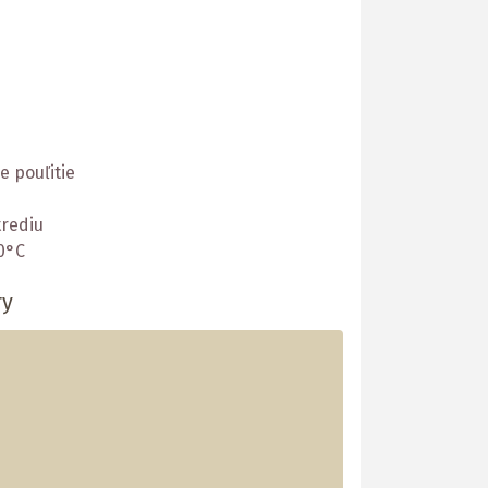
 pouľitie
rediu
0°C
ry