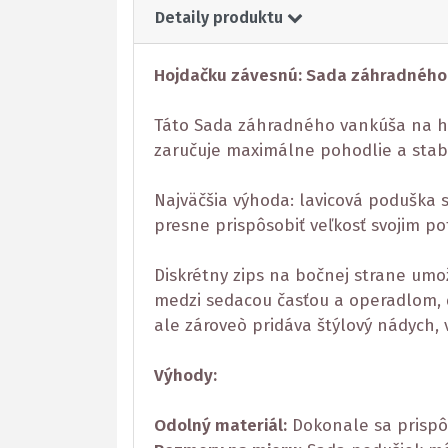
Detaily produktu
Hojdačku závesnú: Sada záhradného
Táto Sada záhradného vankúša na hoj
zaručuje maximálne pohodlie a stabi
Najväčšia výhoda: lavicová poduška
presne prispôsobiť veľkosť svojim p
Diskrétny zips na bočnej strane umo
medzi sedacou časťou a operadlom, č
ale zároveò pridáva štýlový nádych
Výhody:
Odolný materiál:
Dokonale sa prispôs