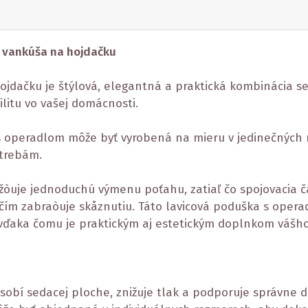
 vankúša na hojdačku
dačku je štýlová, elegantná a praktická kombinácia se
litu vo vašej domácnosti.
 s operadlom môže byť vyrobená na mieru v jedinečných
otrebám.
žòuje jednoduchú výmenu poťahu, zatiaľ čo spojovacia 
ím zabraòuje skåznutiu. Táto lavicová poduška s opera
, vďaka čomu je praktickým aj estetickým doplnkom vášh
obí sedacej ploche, znižuje tlak a podporuje správne 