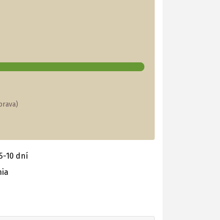
prava)
5-10 dní
nia