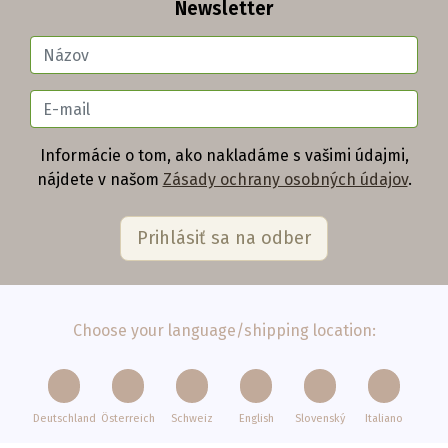
Newsletter
Informácie o tom, ako nakladáme s vašimi údajmi,
nájdete v našom
Zásady ochrany osobných údajov
.
Choose your language/shipping location:
Deutschland
Österreich
Schweiz
English
Slovenský
Italiano