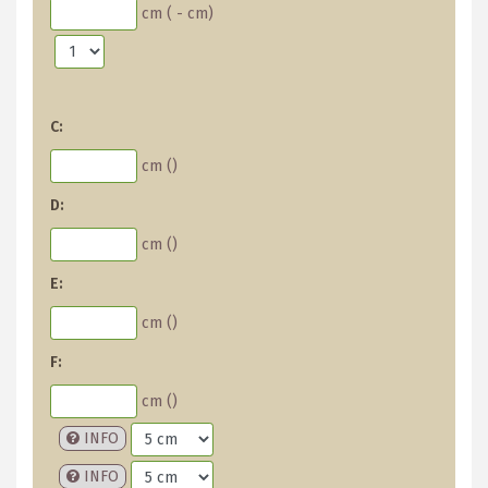
cm (
-
cm)
C:
cm (
)
D:
cm (
)
E:
cm (
)
F:
cm (
)
INFO
INFO