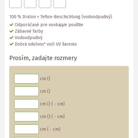
100 % Dralon + Teflon-Beschichtung (vodoodpudivý)
Odporúčané pre vonkająie pouľitie
Zábavné farby
Vodoodpudivý
Dobrá odolnos" voči UV ľiareniu
Prosím, zadajte rozmery
cm (
)
cm (
)
cm (
)
(
-
cm)
cm (
)
(
-
cm)
cm (
-
cm)