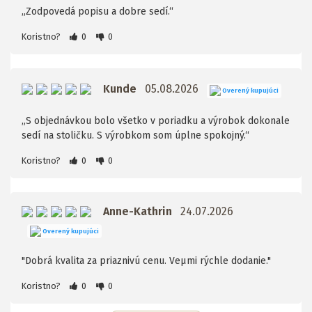
„Zodpovedá popisu a dobre sedí.“
Koristno?
0
0
Kunde
05.08.2026
Overený kupujúci
„S objednávkou bolo všetko v poriadku a výrobok dokonale
sedí na stoličku. S výrobkom som úplne spokojný.“
Koristno?
0
0
Anne-Kathrin
24.07.2026
Overený kupujúci
"Dobrá kvalita za priaznivú cenu. Veµmi rýchle dodanie."
Koristno?
0
0