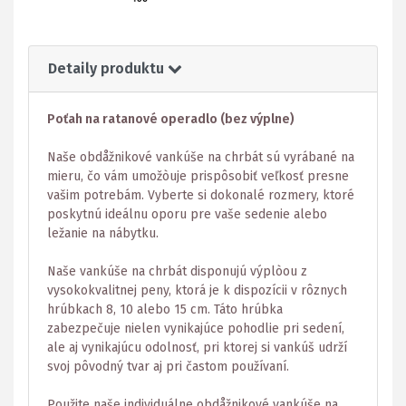
Detaily produktu
Poťah na ratanové operadlo (bez výplne)
Naše obdåžnikové vankúše na chrbát sú vyrábané na
mieru, čo vám umožòuje prispôsobiť veľkosť presne
vašim potrebám. Vyberte si dokonalé rozmery, ktoré
poskytnú ideálnu oporu pre vaše sedenie alebo
ležanie na nábytku.
Naše vankúše na chrbát disponujú výplòou z
vysokokvalitnej peny, ktorá je k dispozícii v rôznych
hrúbkach 8, 10 alebo 15 cm. Táto hrúbka
zabezpečuje nielen vynikajúce pohodlie pri sedení,
ale aj vynikajúcu odolnosť, pri ktorej si vankúš udrží
svoj pôvodný tvar aj pri častom používaní.
Použite naše individuálne obdåžnikové vankúše na