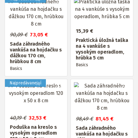
Až do
19%
15,39 €
90,09 €
73,05 €
Praktická úložná taška
Sada záhradného
na 4 vankúše s
vankúša na hojdačku s
vysokým operadlom,
dåžkou 170 cm,
hrúbka 5 cm
hrúbkou 8 cm
Basics
Basics
Až do
Až do
19%
17%
40,19 €
32,53 €
98,49 €
81,45 €
Poduška na kreslo s
Sada záhradného
vysokým operadlom
vankúša na hojdačku s