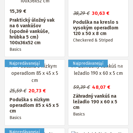
15,39 €
38,29 €
30,63 €
Praktický úložný vak
Poduška na kreslo s
na 6 vankúšov
vysokým operadlom
(spodné vankúše,
120 x 50 x 8 cm
hrúbka 5 cm)
Checkered & Striped
100x36x52 cm
Basics
Až do
Až do
19%
19%
59,39 €
48,07 €
25,59 €
20,73 €
Záhradný vankúš na
Poduška s nízkym
ležadlo 190 x 60 x 5
operadlom 85 x 45 x 5
cm
cm
Basics
Basics