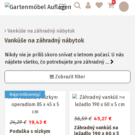
0
Vankúše na záhradný nábytok
Vankúše na záhradný nábytok
Nikdy nie je príliš skoro snívať o letnom počasí. U nás
nájdete všetko, čo potrebujete pre záhradný ...
Zobraziť filter
Až do
Až do
20%
20%
56,59 €
45,27 €
24,29 €
19,43 €
Záhradný vankúš na
Poduška s nízkym
ležadlo 190 x 60 x 5