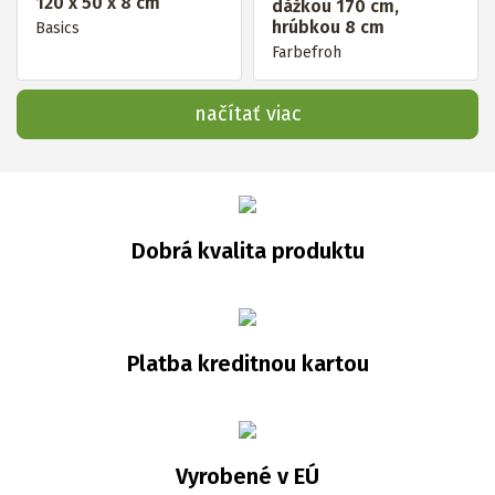
120 x 50 x 8 cm
dåžkou 170 cm,
hrúbkou 8 cm
Basics
Farbefroh
načítať viac
Dobrá kvalita produktu
Platba kreditnou kartou
Vyrobené v EÚ