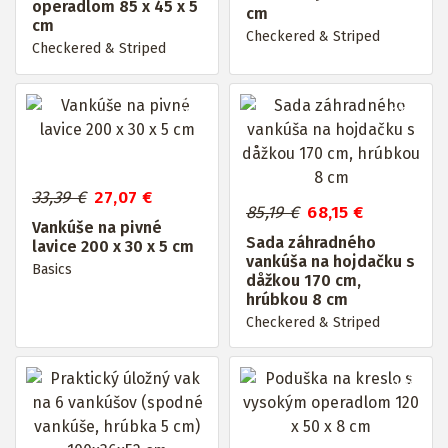
operadlom 85 x 45 x 5
cm
cm
Checkered & Striped
Checkered & Striped
Až do
Až do
19%
20%
33,39 €
27,07 €
85,19 €
68,15 €
Vankúše na pivné
Sada záhradného
lavice 200 x 30 x 5 cm
vankúša na hojdačku s
Basics
dåžkou 170 cm,
hrúbkou 8 cm
Checkered & Striped
Až do
20%